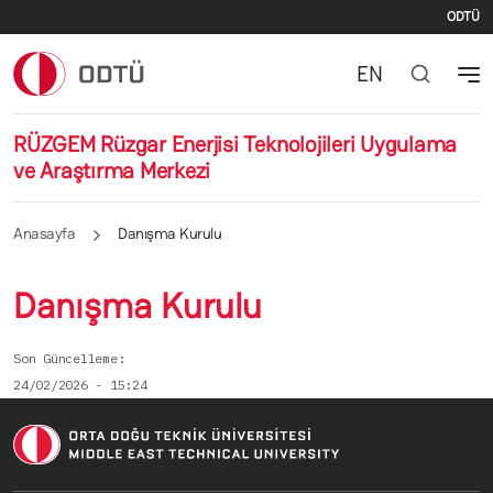
İki
Ana içeriğe atla
ODTÜ
EN
RÜZGEM Rüzgar Enerjisi Teknolojileri Uygulama
ve Araştırma Merkezi
Anasayfa
Danışma Kurulu
Danışma Kurulu
Son Güncelleme
24/02/2026 - 15:24