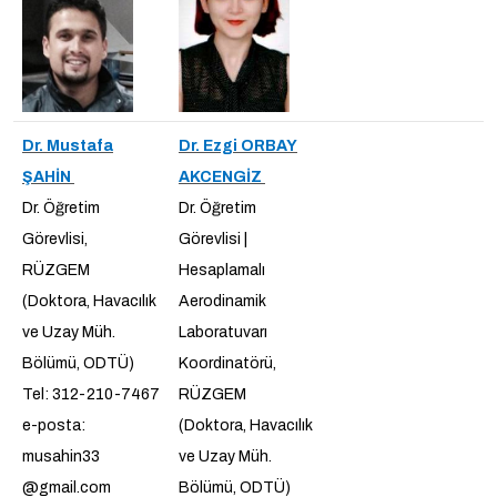
Dr. Mustafa
Dr. Ezgi ORBAY
ŞAHİN
AKCENGİZ
Dr. Öğretim
Dr. Öğretim
Görevlisi,
Görevlisi |
RÜZGEM
Hesaplamalı
(Doktora, Havacılık
Aerodinamik
ve Uzay Müh.
Laboratuvarı
Bölümü, ODTÜ)
Koordinatörü,
Tel: 312-210-7467
RÜZGEM
e-posta:
(Doktora, Havacılık
musahin33
ve Uzay Müh.
@gmail.com
Bölümü, ODTÜ)