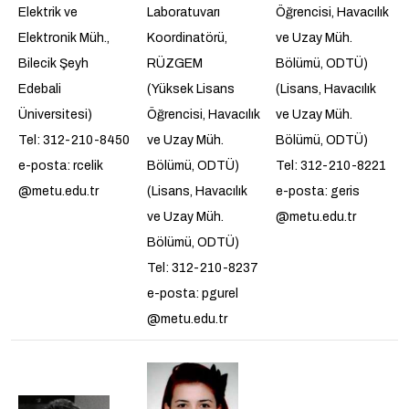
Elektrik ve
Laboratuvarı
Öğrencisi, Havacılık
Elektronik Müh.,
Koordinatörü,
ve Uzay Müh.
Bilecik Şeyh
RÜZGEM
Bölümü, ODTÜ)
Edebali
(Yüksek Lisans
(Lisans, Havacılık
Üniversitesi)
Öğrencisi, Havacılık
ve Uzay Müh.
Tel: 312-210-8450
ve Uzay Müh.
Bölümü, ODTÜ)
e-posta: rcelik
Bölümü, ODTÜ)
Tel: 312-210-8221
@metu.edu.tr
(Lisans, Havacılık
e-posta: geris
ve Uzay Müh.
@metu.edu.tr
Bölümü, ODTÜ)
Tel: 312-210-8237
e-posta: pgurel
@metu.edu.tr