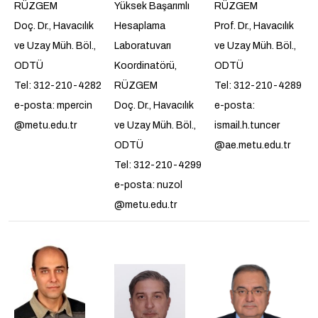
RÜZGEM
Yüksek Başarımlı
RÜZGEM
Doç. Dr., Havacılık
Hesaplama
Prof. Dr., Havacılık
ve Uzay Müh. Böl.,
Laboratuvarı
ve Uzay Müh. Böl.,
ODTÜ
Koordinatörü,
ODTÜ
Tel: 312-210-4282
RÜZGEM
Tel: 312-210-4289
e-posta: mpercin
Doç. Dr., Havacılık
e-posta:
@metu.edu.tr
ve Uzay Müh. Böl.,
ismail.h.tuncer
ODTÜ
@ae.metu.edu.tr
Tel: 312-210-4299
e-posta: nuzol
@metu.edu.tr