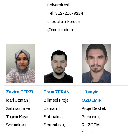
üniversitesi)
Tel: 312-210-8224
e-posta: nkerden
@metu.edu.tr
Zakire TERZİ
Etem ZERAN
Hüseyin
İdari Uzman |
Bilimsel Proje
ÖZDEMİR
Satınalma ve
Uzmanı |
Proje Destek
Taşınır Kayıt
Satınalma
Personeli,
Sorumlusu,
Sorumlusu,
RÜZGEM