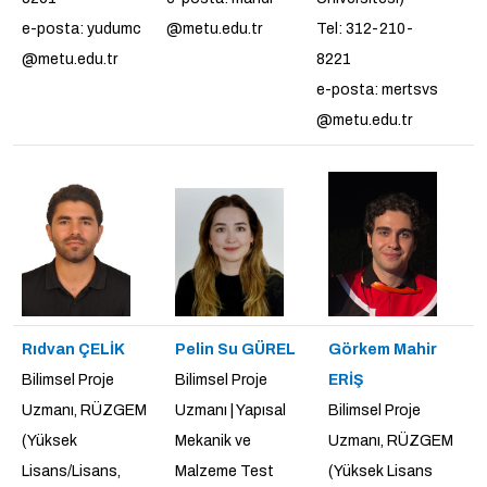
e-posta: yudumc
@metu.edu.tr
Tel: 312-210-
@metu.edu.tr
8221
e-posta: mertsvs
@metu.edu.tr
Rıdvan ÇELİK
Pelin Su GÜREL
Görkem Mahir
Bilimsel Proje
Bilimsel Proje
ERİŞ
Uzmanı, RÜZGEM
Uzmanı | Yapısal
Bilimsel Proje
(Yüksek
Mekanik ve
Uzmanı, RÜZGEM
Lisans/Lisans,
Malzeme Test
(Yüksek Lisans