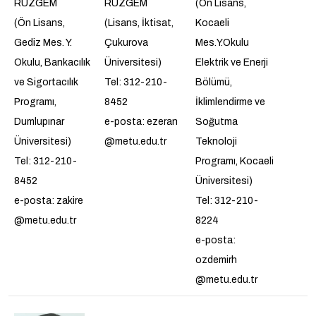
RÜZGEM
RÜZGEM
(Ön Lisans,
(Ön Lisans,
(Lisans, İktisat,
Kocaeli
Gediz Mes. Y.
Çukurova
Mes.Y.Okulu
Okulu, Bankacılık
Üniversitesi)
Elektrik ve Enerji
ve Sigortacılık
Tel: 312-210-
Bölümü,
Programı,
8452
İklimlendirme ve
Dumlupınar
e-posta: ezeran
Soğutma
Üniversitesi)
@metu.edu.tr
Teknoloji
Tel: 312-210-
Programı, Kocaeli
8452
Üniversitesi)
e-posta: zakire
Tel: 312-210-
@metu.edu.tr
8224
e-posta:
ozdemirh
@metu.edu.tr