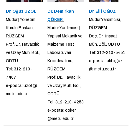
Dr. Oğuz UZOL
Dr. Demirkan
Dr. Elif OĞUZ
Müdür | Yönetim
ÇÖKER
Müdür Yardımcısı,
Kurulu Başkanı,
Müdür Yardımcısı |
RÜZGEM
RÜZGEM
Yapısal Mekanik ve
Doç. Dr., İnşaat
Prof. Dr., Havacılık
Malzeme Test
Müh. Böl., ODTÜ
ve Uzay Müh. Böl.,
Laboratuvarı
Tel: 312-210-5451
ODTÜ
Koordinatörü,
e-posta: elifoguz
Tel: 312-210-
RÜZGEM
@ metu.edu.tr
7467
Prof. Dr., Havacılık
e-posta: uzol @
ve Uzay Müh. Böl.,
metu.edu.tr
ODTÜ
Tel: 312-210-4253
e-posta: coker
@metu.edu.tr