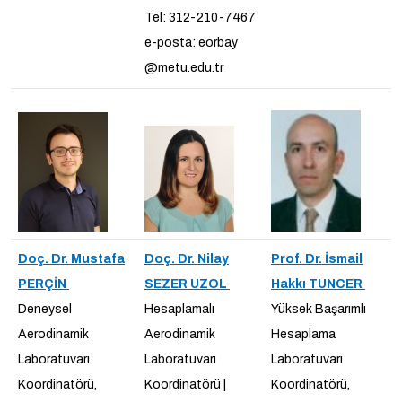
Tel: 312-210-7467
e-posta: eorbay
@metu.edu.tr
Doç. Dr. Mustafa
Doç. Dr. Nilay
Prof. Dr. İsmail
PERÇİN
SEZER UZOL
Hakkı TUNCER
Deneysel
Hesaplamalı
Yüksek Başarımlı
Aerodinamik
Aerodinamik
Hesaplama
Laboratuvarı
Laboratuvarı
Laboratuvarı
Koordinatörü,
Koordinatörü |
Koordinatörü,