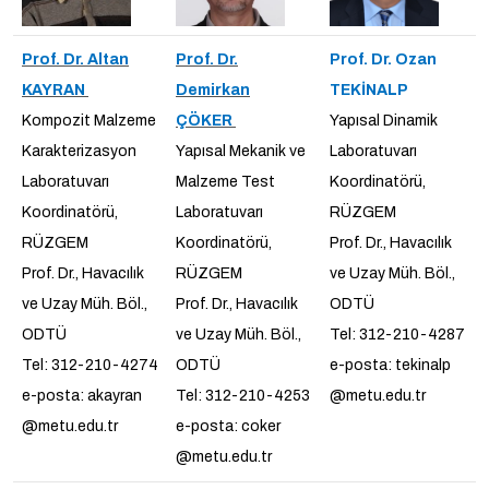
Prof. Dr. Altan
Prof. Dr.
Prof. Dr. Ozan
KAYRAN
Demirkan
TEKİNALP
Kompozit Malzeme
ÇÖKER
Yapısal Dinamik
Karakterizasyon
Yapısal Mekanik ve
Laboratuvarı
Laboratuvarı
Malzeme Test
Koordinatörü,
Koordinatörü,
Laboratuvarı
RÜZGEM
RÜZGEM
Koordinatörü,
Prof. Dr., Havacılık
Prof. Dr., Havacılık
RÜZGEM
ve Uzay Müh. Böl.,
ve Uzay Müh. Böl.,
Prof. Dr., Havacılık
ODTÜ
ODTÜ
ve Uzay Müh. Böl.,
Tel: 312-210-4287
Tel: 312-210-4274
ODTÜ
e-posta: tekinalp
e-posta: akayran
Tel: 312-210-4253
@metu.edu.tr
@metu.edu.tr
e-posta: coker
@metu.edu.tr