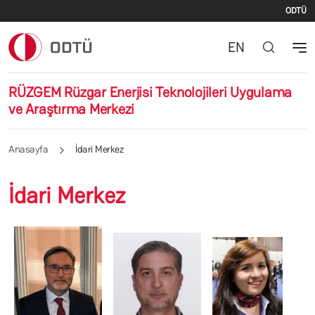
İki
Ana içeriğe atla
ODTÜ
EN
RÜZGEM Rüzgar Enerjisi Teknolojileri Uygulama
ve Araştırma Merkezi
Anasayfa
İdari Merkez
İdari Merkez