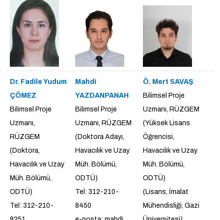
Dr. Fadile Yudum
Mahdi
Ö. Mert SAVAŞ
ÇÖMEZ
YAZDANPANAH
Bilimsel Proje
Bilimsel Proje
Bilimsel Proje
Uzmanı, RÜZGEM
Uzmanı,
Uzmanı, RÜZGEM
(Yüksek Lisans
RÜZGEM
(Doktora Adayı,
Öğrencisi,
(Doktora,
Havacılık ve Uzay
Havacılık ve Uzay
Havacılık ve Uzay
Müh. Bölümü,
Müh. Bölümü,
Müh. Bölümü,
ODTÜ)
ODTÜ)
ODTÜ)
Tel: 312-210-
(Lisans, İmalat
Tel: 312-210-
8450
Mühendisliği, Gazi
8251
e-posta: mahdi
Üniversitesi)