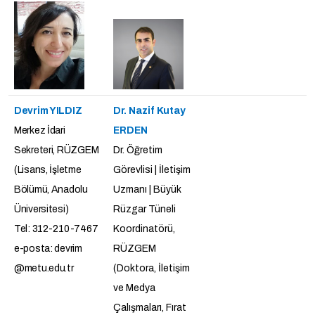
Devrim YILDIZ
Dr. Nazif Kutay
Merkez İdari
ERDEN
Sekreteri, RÜZGEM
Dr. Öğretim
(Lisans, İşletme
Görevlisi | İletişim
Bölümü, Anadolu
Uzmanı | Büyük
Üniversitesi)
Rüzgar Tüneli
Tel: 312-210-7467
Koordinatörü,
e-posta: devrim
RÜZGEM
@metu.edu.tr
(Doktora, İletişim
ve Medya
Çalışmaları, Fırat