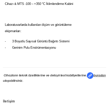
Cihazı & MTS -100 – +350 °C İklimlendirme Kabini
Laboratuvarlarda kullanılan ölçüm ve görüntüleme
ekipmanları:
- 3 Boyutlu Sayısal Görüntü Bağıntı Sistemi
- Gerinim Pulu Enstrümentasyonu
Cihazların teknik özelliklerine ve detaylı test kabiliyetlerine
buradan
ulaşabilirsiniz.
İletişim